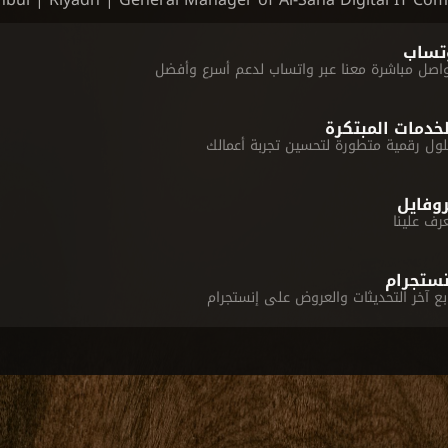
تساب
لخدمات المبتكرة
روفايل
رف علينا
نستجرام