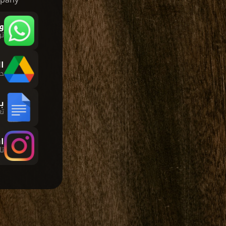
و
ا
ب
تع
ا