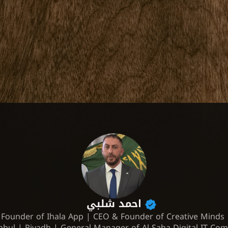
احمد شلبي
Founder of Ihala App | CEO & Founder of Creative Minds 

anbul | Riyadh | General Manager of Al-Saha Digital IT Co