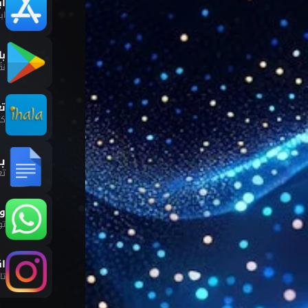
اب
اب
بل
نق
تع
كل
ب
تع
و
ان