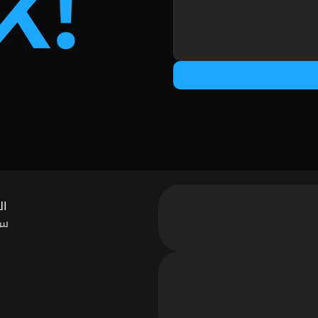
k!
ال
سي